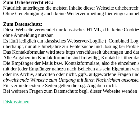
Zum Urheberrecht etc.:
Natürlich unterliegen die meisten Inhalte dieser Webseite urheberrech
Ohne Genehmigung auch keine Weiterverarbeitung hier eingesammelter
Zum Datenschutz:
Diese Webseite verwendet nur klassisches HTML, d.h. keine Cookies, 
ohne Anmeldung nutzbar.
Es läuft lediglich ein klassisches Webserver-Logfile ("Combined Log
überhaupt, nur alle Jubeljahre zur Fehlersuche und -lösung bei Proble
Das Kontaktformular wird stets https verschlüsselt übertragen und da
Alle Angaben im Kontaktformular sind freiwillig, Kontakt ist über d
Die Empfänger der Mails bzw. Kontaktformulare, also die einzelnen 
mit der jeder Empfänger nahezu nach Belieben als sein Eigentum ve
oder ins Archiv, antworten oder nicht, ggfs. aufgeworfene Fragen u
abweichende Wünsche zum Umgang mit Ihren Nachrichten ansonsten 
Für verlinkte externe Seiten gelten die o.g. Angaben nicht.
Bei weiteren Fragen zum Datenschutz bzgl. dieser Webseite wenden Si
Diskussionen