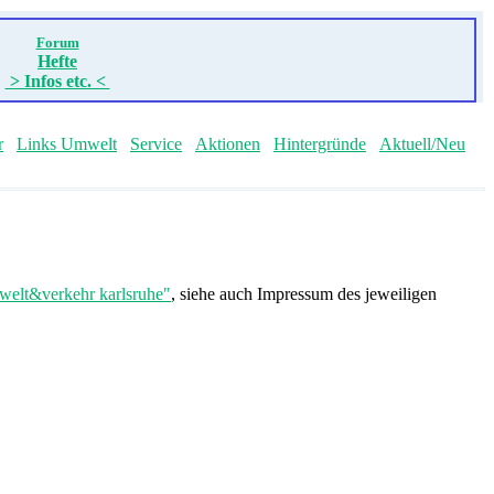
Forum
Hefte
> Infos etc. <
r
Links Umwelt
Service
Aktionen
Hintergründe
Aktuell/Neu
welt&verkehr karlsruhe"
, siehe auch Impressum des jeweiligen