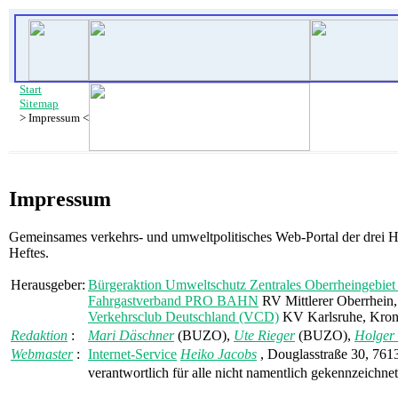
Start
Sitemap
> Impressum <
Impressum
Gemeinsames verkehrs- und umweltpolitisches Web-Portal der drei H
Heftes.
Herausgeber:
Bürgeraktion Umweltschutz Zentrales Oberrheingebie
Fahrgastverband PRO BAHN
RV Mittlerer Oberrhein,
Verkehrsclub Deutschland (VCD)
KV Karlsruhe, Krone
Redaktion
:
Mari Däschner
(BUZO),
Ute Rieger
(BUZO),
Holger 
Webmaster
:
Internet-Service
Heiko Jacobs
, Douglasstraße 30, 761
verantwortlich für alle nicht namentlich gekennzeichne