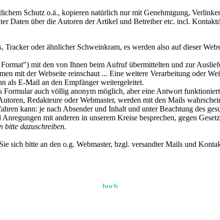
tlichem Schutz o.ä., kopieren natürlich nur mit Genehmigung, Verlinken
 Daten über die Autoren der Artikel und Betreiber etc. incl. Kontakt
Tracker oder ähnlicher Schweinkram, es werden also auf dieser Webseit
 Format") mit den von Ihnen beim Aufruf übermittelten und zur Auslief
men mit der Webseite reinschaut ... Eine weitere Verarbeitung oder Weit
nn als E-Mail an den Empfänger weitergeleitet.
as Formular auch völlig anonym möglich, aber eine Antwort funktioniert
Autoren, Redakteure oder Webmaster, werden mit den Mails wahrscheinl
rfahren kann: je nach Absender und Inhalt und unter Beachtung des g
nd Anregungen mit anderen in unserem Kreise besprechen, gegen Gesetz
bitte dazuschreiben.
e sich bitte an den o.g. Webmaster, bzgl. versandter Mails und Konta