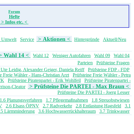
Forum
Hefte
> Infos etc. <
> Aktionen <
s Umwelt
Service
Hintergründe
Aktuell/Neu
> Wahl 14 <
Wahl 12
Weniger Autofahren
Wahl 09
Wahl 04
Parteien
Prüfsteine Fragen
Ute Leidig, Alexander Geiger, Daniela Reiff
Prüfsteine FDP - FDP
ne Freie Wähler - Hans-Christian Arzt
Prüfsteine Freie Wähler - Petra
GfK
Prüfsteine Piratenpartei - Erik Wohlfeil
Prüfsteine Piratenpartei -
> Prüfsteine Die PARTEI - Max Braun <
rrison-Cleator
Prüfsteine Die PARTEI - Joerg Lesser
1.6 Planungsverfahren
1.7 Pflegemaßnahmen
1.8 Streuobstwiesen
V
2.6 Elsass ÖPNV
2.7 Radverkehr
2.8 Entlastung Hagsfeld
3.1
.5 Lärmminderung
3.6 Hochwasserrückhalteraum
3.7 Trinkwasser