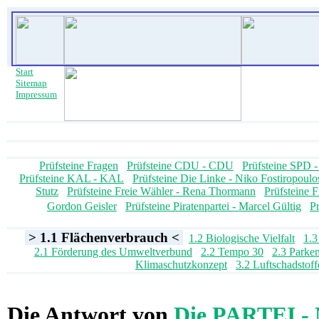
Start
Sitemap
Impressum
Prüfsteine Fragen
Prüfsteine CDU - CDU
Prüfsteine SPD 
Prüfsteine KAL - KAL
Prüfsteine Die Linke - Niko Fostiropoulo
Stutz
Prüfsteine Freie Wähler - Rena Thormann
Prüfsteine 
Gordon Geisler
Prüfsteine Piratenpartei - Marcel Gültig
Pr
> 1.1 Flächenverbrauch <
1.2 Biologische Vielfalt
1.3
2.1 Förderung des Umweltverbund
2.2 Tempo 30
2.3 Parke
Klimaschutzkonzept
3.2 Luftschadstoff
Die Antwort von
Die PARTEI -