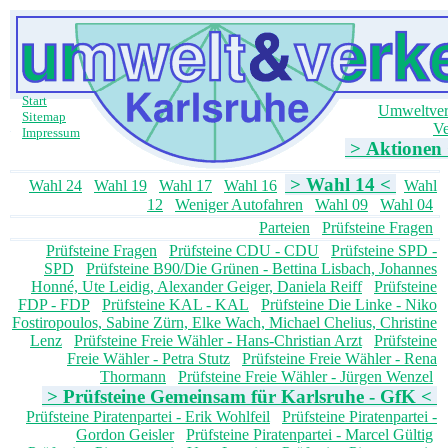
Start
Umweltve
Sitemap
Ve
Impressum
> Aktionen
> Wahl 14 <
Wahl 24
Wahl 19
Wahl 17
Wahl 16
Wahl
12
Weniger Autofahren
Wahl 09
Wahl 04
Parteien
Prüfsteine Fragen
Prüfsteine Fragen
Prüfsteine CDU - CDU
Prüfsteine SPD -
SPD
Prüfsteine B90/Die Grünen - Bettina Lisbach, Johannes
Honné, Ute Leidig, Alexander Geiger, Daniela Reiff
Prüfsteine
FDP - FDP
Prüfsteine KAL - KAL
Prüfsteine Die Linke - Niko
Fostiropoulos, Sabine Zürn, Elke Wach, Michael Chelius, Christine
Lenz
Prüfsteine Freie Wähler - Hans-Christian Arzt
Prüfsteine
Freie Wähler - Petra Stutz
Prüfsteine Freie Wähler - Rena
Thormann
Prüfsteine Freie Wähler - Jürgen Wenzel
> Prüfsteine Gemeinsam für Karlsruhe - GfK <
Prüfsteine Piratenpartei - Erik Wohlfeil
Prüfsteine Piratenpartei -
Gordon Geisler
Prüfsteine Piratenpartei - Marcel Gültig