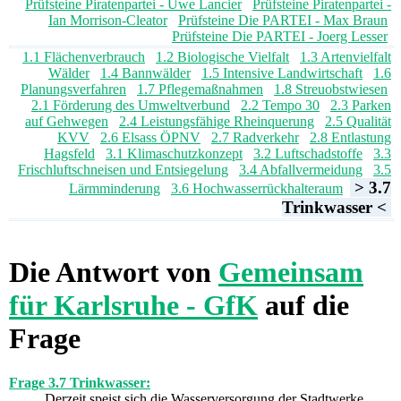
Prüfsteine Piratenpartei - Uwe Lancier
Prüfsteine Piratenpartei -
Ian Morrison-Cleator
Prüfsteine Die PARTEI - Max Braun
Prüfsteine Die PARTEI - Joerg Lesser
1.1 Flächenverbrauch
1.2 Biologische Vielfalt
1.3 Artenvielfalt
Wälder
1.4 Bannwälder
1.5 Intensive Landwirtschaft
1.6
Planungsverfahren
1.7 Pflegemaßnahmen
1.8 Streuobstwiesen
2.1 Förderung des Umweltverbund
2.2 Tempo 30
2.3 Parken
auf Gehwegen
2.4 Leistungsfähige Rheinquerung
2.5 Qualität
KVV
2.6 Elsass ÖPNV
2.7 Radverkehr
2.8 Entlastung
Hagsfeld
3.1 Klimaschutzkonzept
3.2 Luftschadstoffe
3.3
Frischluftschneisen und Entsiegelung
3.4 Abfallvermeidung
3.5
> 3.7
Lärmminderung
3.6 Hochwasserrückhalteraum
Trinkwasser <
Die Antwort von
Gemeinsam
für Karlsruhe - GfK
auf die
Frage
Frage 3.7 Trinkwasser:
Derzeit speist sich die Wasserversorgung der Stadtwerke