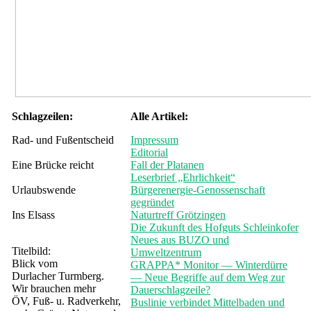
Schlagzeilen:
Alle Artikel:
Rad- und Fußentscheid
Impressum
Editorial
Eine Brücke reicht
Fall der Platanen
Leserbrief „Ehrlichkeit“
Urlaubswende
Bürgerenergie-Genossenschaft
gegründet
Ins Elsass
Naturtreff Grötzingen
Die Zukunft des Hofguts Schleinkofer
Neues aus BUZO und
Titelbild:
Umweltzentrum
Blick vom
GRAPPA* Monitor — Winterdürre
Durlacher Turmberg.
— Neue Begriffe auf dem Weg zur
Wir brauchen mehr
Dauerschlagzeile?
ÖV, Fuß- u. Radverkehr,
Buslinie verbindet Mittelbaden und