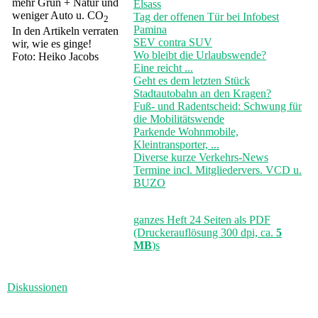
mehr Grün + Natur und
Elsass
weniger Auto u. CO
Tag der offenen Tür bei Infobest
2
Pamina
In den Artikeln verraten
SEV contra SUV
wir, wie es ginge!
Wo bleibt die Urlaubswende?
Foto: Heiko Jacobs
Eine reicht ...
Geht es dem letzten Stück
Stadtautobahn an den Kragen?
Fuß- und Radentscheid: Schwung für
die Mobilitätswende
Parkende Wohnmobile,
Kleintransporter, ...
Diverse kurze Verkehrs-News
Termine incl. Mitgliedervers. VCD u.
BUZO
ganzes Heft 24 Seiten als PDF
(Druckerauflösung 300 dpi, ca.
5
MB
)s
Diskussionen