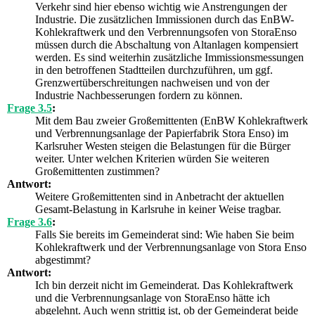
Verkehr sind hier ebenso wichtig wie Anstrengungen der
Industrie. Die zusätzlichen Immissionen durch das EnBW-
Kohlekraftwerk und den Verbrennungsofen von StoraEnso
müssen durch die Abschaltung von Altanlagen kompensiert
werden. Es sind weiterhin zusätzliche Immissionsmessungen
in den betroffenen Stadtteilen durchzuführen, um ggf.
Grenzwertüberschreitungen nachweisen und von der
Industrie Nachbesserungen fordern zu können.
Frage 3.5
:
Mit dem Bau zweier Großemittenten (EnBW Kohlekraftwerk
und Verbrennungsanlage der Papierfabrik Stora Enso) im
Karlsruher Westen steigen die Belastungen für die Bürger
weiter. Unter welchen Kriterien würden Sie weiteren
Großemittenten zustimmen?
Antwort:
Weitere Großemittenten sind in Anbetracht der aktuellen
Gesamt-Belastung in Karlsruhe in keiner Weise tragbar.
Frage 3.6
:
Falls Sie bereits im Gemeinderat sind: Wie haben Sie beim
Kohlekraftwerk und der Verbrennungsanlage von Stora Enso
abgestimmt?
Antwort:
Ich bin derzeit nicht im Gemeinderat. Das Kohlekraftwerk
und die Verbrennungsanlage von StoraEnso hätte ich
abgelehnt. Auch wenn strittig ist, ob der Gemeinderat beide