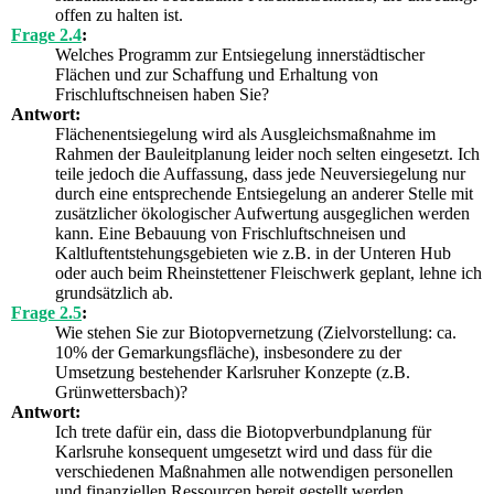
offen zu halten ist.
Frage 2.4
:
Welches Programm zur Entsiegelung innerstädtischer
Flächen und zur Schaffung und Erhaltung von
Frischluftschneisen haben Sie?
Antwort:
Flächenentsiegelung wird als Ausgleichsmaßnahme im
Rahmen der Bauleitplanung leider noch selten eingesetzt. Ich
teile jedoch die Auffassung, dass jede Neuversiegelung nur
durch eine entsprechende Entsiegelung an anderer Stelle mit
zusätzlicher ökologischer Aufwertung ausgeglichen werden
kann. Eine Bebauung von Frischluftschneisen und
Kaltluftentstehungsgebieten wie z.B. in der Unteren Hub
oder auch beim Rheinstettener Fleischwerk geplant, lehne ich
grundsätzlich ab.
Frage 2.5
:
Wie stehen Sie zur Biotopvernetzung (Zielvorstellung: ca.
10% der Gemarkungsfläche), insbesondere zu der
Umsetzung bestehender Karlsruher Konzepte (z.B.
Grünwettersbach)?
Antwort:
Ich trete dafür ein, dass die Biotopverbundplanung für
Karlsruhe konsequent umgesetzt wird und dass für die
verschiedenen Maßnahmen alle notwendigen personellen
und finanziellen Ressourcen bereit gestellt werden.