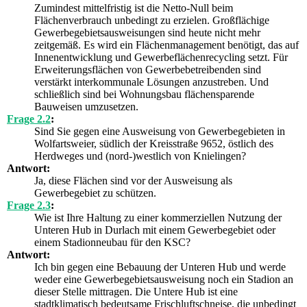
Zumindest mittelfristig ist die Netto-Null beim
Flächenverbrauch unbedingt zu erzielen. Großflächige
Gewerbegebietsausweisungen sind heute nicht mehr
zeitgemäß. Es wird ein Flächenmanagement benötigt, das auf
Innenentwicklung und Gewerbeflächenrecycling setzt. Für
Erweiterungsflächen von Gewerbebetreibenden sind
verstärkt interkommunale Lösungen anzustreben. Und
schließlich sind bei Wohnungsbau flächensparende
Bauweisen umzusetzen.
Frage 2.2
:
Sind Sie gegen eine Ausweisung von Gewerbegebieten in
Wolfartsweier, südlich der Kreisstraße 9652, östlich des
Herdweges und (nord-)westlich von Knielingen?
Antwort:
Ja, diese Flächen sind vor der Ausweisung als
Gewerbegebiet zu schützen.
Frage 2.3
:
Wie ist Ihre Haltung zu einer kommerziellen Nutzung der
Unteren Hub in Durlach mit einem Gewerbegebiet oder
einem Stadionneubau für den KSC?
Antwort:
Ich bin gegen eine Bebauung der Unteren Hub und werde
weder eine Gewerbegebietsausweisung noch ein Stadion an
dieser Stelle mittragen. Die Untere Hub ist eine
stadtklimatisch bedeutsame Frischluftschneise, die unbedingt