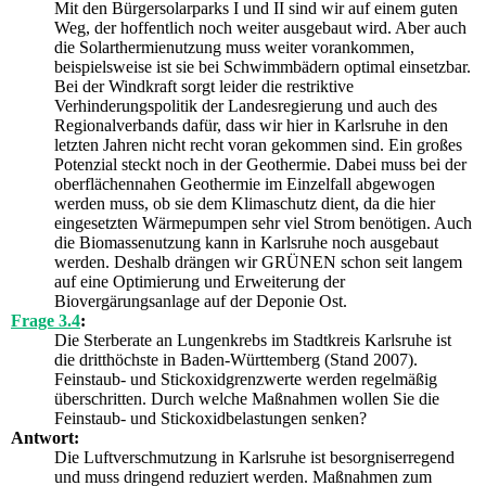
Mit den Bürgersolarparks I und II sind wir auf einem guten
Weg, der hoffentlich noch weiter ausgebaut wird. Aber auch
die Solarthermienutzung muss weiter vorankommen,
beispielsweise ist sie bei Schwimmbädern optimal einsetzbar.
Bei der Windkraft sorgt leider die restriktive
Verhinderungspolitik der Landesregierung und auch des
Regionalverbands dafür, dass wir hier in Karlsruhe in den
letzten Jahren nicht recht voran gekommen sind. Ein großes
Potenzial steckt noch in der Geothermie. Dabei muss bei der
oberflächennahen Geothermie im Einzelfall abgewogen
werden muss, ob sie dem Klimaschutz dient, da die hier
eingesetzten Wärmepumpen sehr viel Strom benötigen. Auch
die Biomassenutzung kann in Karlsruhe noch ausgebaut
werden. Deshalb drängen wir GRÜNEN schon seit langem
auf eine Optimierung und Erweiterung der
Biovergärungsanlage auf der Deponie Ost.
Frage 3.4
:
Die Sterberate an Lungenkrebs im Stadtkreis Karlsruhe ist
die dritthöchste in Baden-Württemberg (Stand 2007).
Feinstaub- und Stickoxidgrenzwerte werden regelmäßig
überschritten. Durch welche Maßnahmen wollen Sie die
Feinstaub- und Stickoxidbelastungen senken?
Antwort:
Die Luftverschmutzung in Karlsruhe ist besorgniserregend
und muss dringend reduziert werden. Maßnahmen zum