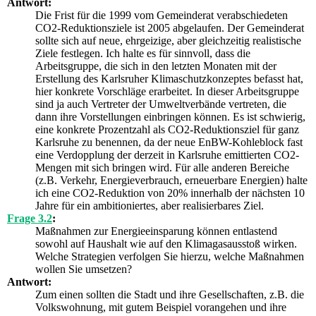
Antwort:
Die Frist für die 1999 vom Gemeinderat verabschiedeten
CO2-Reduktionsziele ist 2005 abgelaufen. Der Gemeinderat
sollte sich auf neue, ehrgeizige, aber gleichzeitig realistische
Ziele festlegen. Ich halte es für sinnvoll, dass die
Arbeitsgruppe, die sich in den letzten Monaten mit der
Erstellung des Karlsruher Klimaschutzkonzeptes befasst hat,
hier konkrete Vorschläge erarbeitet. In dieser Arbeitsgruppe
sind ja auch Vertreter der Umweltverbände vertreten, die
dann ihre Vorstellungen einbringen können. Es ist schwierig,
eine konkrete Prozentzahl als CO2-Reduktionsziel für ganz
Karlsruhe zu benennen, da der neue EnBW-Kohleblock fast
eine Verdopplung der derzeit in Karlsruhe emittierten CO2-
Mengen mit sich bringen wird. Für alle anderen Bereiche
(z.B. Verkehr, Energieverbrauch, erneuerbare Energien) halte
ich eine CO2-Reduktion von 20% innerhalb der nächsten 10
Jahre für ein ambitioniertes, aber realisierbares Ziel.
Frage 3.2
:
Maßnahmen zur Energieeinsparung können entlastend
sowohl auf Haushalt wie auf den Klimagasausstoß wirken.
Welche Strategien verfolgen Sie hierzu, welche Maßnahmen
wollen Sie umsetzen?
Antwort:
Zum einen sollten die Stadt und ihre Gesellschaften, z.B. die
Volkswohnung, mit gutem Beispiel vorangehen und ihre