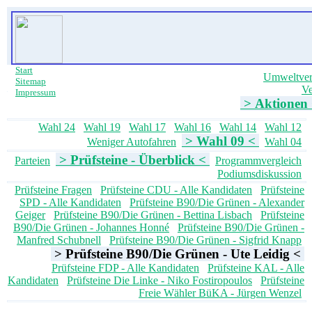
Start
Umweltve
Sitemap
Ve
Impressum
> Aktionen
Wahl 24
Wahl 19
Wahl 17
Wahl 16
Wahl 14
Wahl 12
> Wahl 09 <
Weniger Autofahren
Wahl 04
> Prüfsteine - Überblick <
Parteien
Programmvergleich
Podiumsdiskussion
Prüfsteine Fragen
Prüfsteine CDU - Alle Kandidaten
Prüfsteine
SPD - Alle Kandidaten
Prüfsteine B90/Die Grünen - Alexander
Geiger
Prüfsteine B90/Die Grünen - Bettina Lisbach
Prüfsteine
B90/Die Grünen - Johannes Honné
Prüfsteine B90/Die Grünen -
Manfred Schubnell
Prüfsteine B90/Die Grünen - Sigfrid Knapp
> Prüfsteine B90/Die Grünen - Ute Leidig <
Prüfsteine FDP - Alle Kandidaten
Prüfsteine KAL - Alle
Kandidaten
Prüfsteine Die Linke - Niko Fostiropoulos
Prüfsteine
Freie Wähler BüKA - Jürgen Wenzel