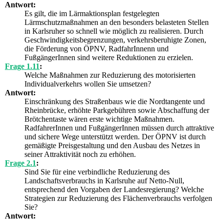
Antwort:
Es gilt, die im Lärmaktionsplan festgelegten
Lärmschutzmaßnahmen an den besonders belasteten Stellen
in Karlsruher so schnell wie möglich zu realisieren. Durch
Geschwindigkeitsbegrenzungen, verkehrsberuhigte Zonen,
die Förderung von ÖPNV, RadfahrInnenn und
FußgängerInnen sind weitere Reduktionen zu erzielen.
Frage 1.11
:
Welche Maßnahmen zur Reduzierung des motorisierten
Individualverkehrs wollen Sie umsetzen?
Antwort:
Einschränkung des Straßenbaus wie die Nordtangente und
Rheinbrücke, erhöhte Parkgebühren sowie Abschaffung der
Brötchentaste wären erste wichtige Maßnahmen.
RadfahrerInnen und FußgängerInnen müssen durch attraktive
und sichere Wege unterstützt werden. Der ÖPNV ist durch
gemäßigte Preisgestaltung und den Ausbau des Netzes in
seiner Attraktivität noch zu erhöhen.
Frage 2.1
:
Sind Sie für eine verbindliche Reduzierung des
Landschaftsverbrauchs in Karlsruhe auf Netto-Null,
entsprechend den Vorgaben der Landesregierung? Welche
Strategien zur Reduzierung des Flächenverbrauchs verfolgen
Sie?
Antwort: