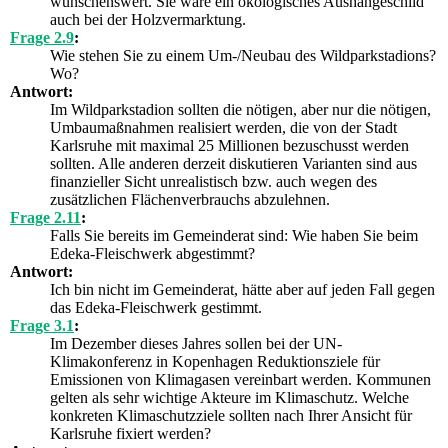
wünschenswert. Sie wäre ein ökologisches Aushängeschild
auch bei der Holzvermarktung.
Frage 2.9
:
Wie stehen Sie zu einem Um-/Neubau des Wildparkstadions?
Wo?
Antwort:
Im Wildparkstadion sollten die nötigen, aber nur die nötigen,
Umbaumaßnahmen realisiert werden, die von der Stadt
Karlsruhe mit maximal 25 Millionen bezuschusst werden
sollten. Alle anderen derzeit diskutieren Varianten sind aus
finanzieller Sicht unrealistisch bzw. auch wegen des
zusätzlichen Flächenverbrauchs abzulehnen.
Frage 2.11
:
Falls Sie bereits im Gemeinderat sind: Wie haben Sie beim
Edeka-Fleischwerk abgestimmt?
Antwort:
Ich bin nicht im Gemeinderat, hätte aber auf jeden Fall gegen
das Edeka-Fleischwerk gestimmt.
Frage 3.1
:
Im Dezember dieses Jahres sollen bei der UN-
Klimakonferenz in Kopenhagen Reduktionsziele für
Emissionen von Klimagasen vereinbart werden. Kommunen
gelten als sehr wichtige Akteure im Klimaschutz. Welche
konkreten Klimaschutzziele sollten nach Ihrer Ansicht für
Karlsruhe fixiert werden?