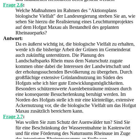
Frage 2.6
:
Welche Maßnahmen im Rahmen des "Aktionsplans
biologische Vielfalt" der Landesregierung streben Sie an, wie
sehen Sie hierzu die Realisierung eines Leuchtturmprojektes
auf dem Hofgut Maxau als Bestandteil des geplanten
Rheinaueparks?
Antwort:
Da es äußerst wichtig ist, die biologische Vielfalt zu erhalten,
werde ich die bisherige Arbeit der Grünen im Gemeinderat
auch zukünftig unterstützen. Die Planung des
Landschaftsparks Rhein muss dem Naturschutz zugute
kommen ohne dabei die Interessen der Landwirtschaft und
der erholungssuchenden Bevölkerung zu übergehen. Durch
großflächige extensive Grünlandnutzung im Süden des
Hofguts sehe ich hier gute Entwicklungsmöglichkeiten.
Besonders schützenswerte Auenlebensräume müssen durch
eine konsequente Besucherlenkung beruhigt werden. Im
Norden des Hofguts stelle ich mir eine kleinteilige, extensive
Ackernutzung vor, die die biologische Vielfalt um das Hofgut
Maxau zusätzlich bereichern kann.
Frage 2.7
:
Was wollen Sie zum Schutz der Auenwälder tun? Sind Sie
für eine Beschränkung der Wasserentnahme in Kastenwört
und für eine Förderung des Naturraums Rheinaue im Zuge
des integrierten Rheinprogramms an Stelle von